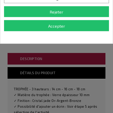
Rejeter
+ 14.40 €
Accepter
DESCRIPTION
DÉTAILS DU PRODUIT
TROPHÉE - 3 hauteurs : 14 cm - 16 cm - 18 cm
✓ Matière du trophée : Verre épaisseur 10 mm
✓ Finition : Cristal jade Or-Argent-Bronze
✓ Possibilité d'ajouter un écrin : Voir étape 5 après
sélection de l'activité