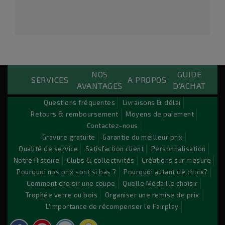
NOS
GUIDE
Custom Payements Block
SERVICES
A PROPOS
AVANTAGES
D'ACHAT
Lorem ipsum dolor sit amet conse ctetu
Questions fréquentes
Livraisons & délai
Retours & remboursement
Moyens de paiement
Sit amet conse ctetur adipisicing elit, sed do eiusmod
Contactez-nous
tempor incididunt ut labore et dolore magna aliqua. Ut
Gravure gratuite
Garantie du meilleur prix
enim ad minim veniam, quis nostrud exercitation ullamco
Qualité de service
Satisfaction client
Personnalisation
laboris nisi ut aliquip ex ea commodo consequat. Duis aute
Notre Histoire
Clubs & collectivités
Créations sur mesure
irure dolor in reprehenderit.
Pourquoi nos prix sont si bas ?
Pourquoi autant de choix?
Comment choisir une coupe
Quelle Médaille choisir
Trophée verre ou bois
Organiser une remise de prix
© 2026 - Logiciel e-commerce par PrestaShop™
L'importance de récompenser le Fairplay