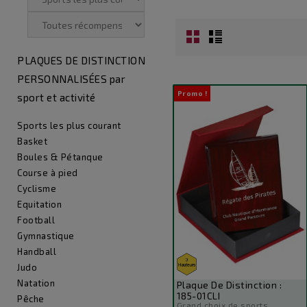
PLAQUES DE DISTINCTION
PERSONNALISÉES par
Promo !
sport et activité
Sports les plus courant
Basket
Boules & Pétanque
Course à pied
Cyclisme
Equitation
Football
Gymnastique
Handball
Judo
Natation
Plaque De Distinction :
185-01CLI
Pêche
Grand choix de sports