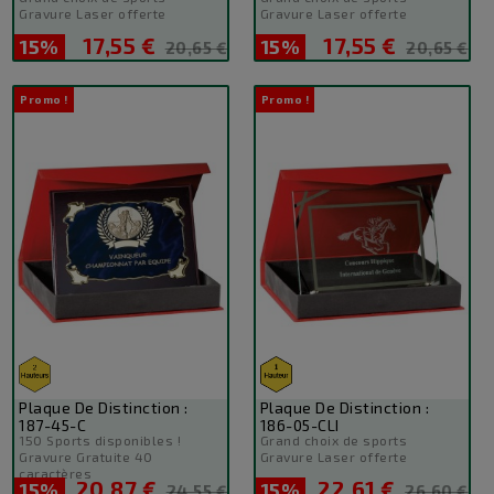
Gravure Laser offerte
Gravure Laser offerte
17,55 €
17,55 €
15%
Prix
Prix
15%
Prix
Prix
20,65 €
20,65 €
de
de
base
base
Promo !
Promo !
Plaque De Distinction :
Plaque De Distinction :
187-45-C
186-05-CLI
150 Sports disponibles !
Grand choix de sports
Gravure Gratuite 40
Gravure Laser offerte
caractères
20,87 €
22,61 €
15%
Prix
Prix
15%
Prix
Prix
24,55 €
26,60 €