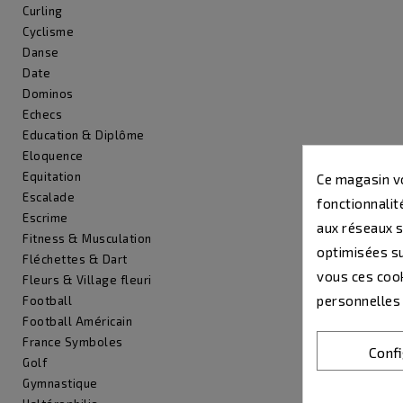
Curling
Cyclisme
Danse
Date
Dominos
Echecs
Education & Diplôme
Eloquence
Equitation
Ce magasin vo
Escalade
fonctionnalité
Escrime
aux réseaux so
Fitness & Musculation
optimisées su
Fléchettes & Dart
vous ces cook
Fleurs & Village fleuri
personnelles
Football
Football Américain
France Symboles
Conf
Golf
Gymnastique