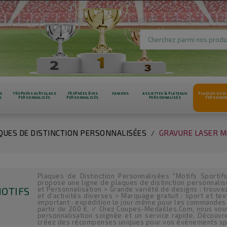
RE
TROPHÉES ACRYGLASS
TROPHÉES BOIS
FANIONS
ASSIETTES & PLATEAUX
PLAQUES DE DI
S
PERSONNALISÉS
PERSONNALISÉS
PERSONNALISÉS
PERSONNA
QUES DE DISTINCTION PERSONNALISÉES
GRAVURE LASER M
Plaques de Distinction Personnalisées "Motifs Sporti
propose une ligne de plaques de distinction personnalis
OTIFS
et Personnalisation > Grande variété de designs : trouve
et d'activités diverses > Marquage gratuit : sport et tex
important : expédition le jour même pour les commandes 
partir de 200 €. ✓ Chez Coupes-Medailles.Com, nous vous
personnalisation soignée et un service rapide. Découv
créez des récompenses uniques pour vos événements spo