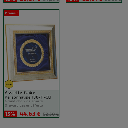
de
de
base
base
Promo !
Assiette-Cadre
Personnalisé 186-11-CLI
Grand choix de sports
Gravure Laser offerte
44,63 €
15%
Prix
Prix
52,50 €
de
base