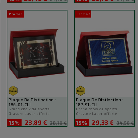
de
de
base
base
Promo !
Promo !
Plaque De Distinction :
Plaque De Distinction :
186-01-CLI
187-91-CLI
Grand choix de sports
Grand choix de sports
Gravure Laser offerte
Gravure Laser offerte
23,89 €
29,33 €
15%
Prix
Prix
15%
Prix
Prix
28,10 €
34,50 €
de
de
base
base