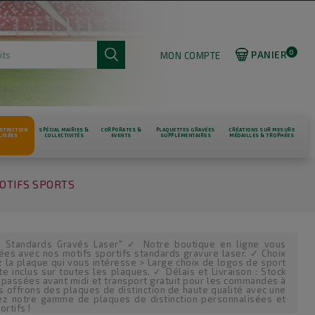
0
PANIER
MON COMPTE
STINCTION
SPÉCIAL MAIRIES &
CORPORATES &
PLAQUETTES GRAVÉES
CRÉATIONS SUR MESURE
LISÉES
COLLECTIVITÉS
EVENTS
SUPPLÉMENTAIRES
MÉDAILLES & TROPHÉES
OTIFS SPORTS
fs Standards Gravés Laser" ✓ Notre boutique en ligne vous
ées avec nos motifs sportifs standards gravure laser. ✓ Choix
z la plaque qui vous intéresse > Large choix de logos de sport
te inclus sur toutes les plaques. ✓ Délais et Livraison : Stock
passées avant midi et transport gratuit pour les commandes à
 offrons des plaques de distinction de haute qualité avec une
rez notre gamme de plaques de distinction personnalisées et
rtifs !