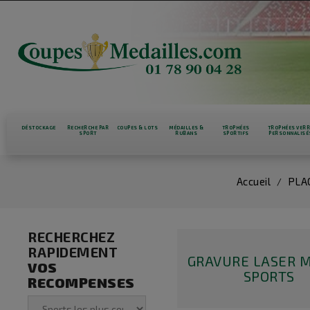
DÉSTOCKAGE
RECHERCHE PAR
COUPES & LOTS
MÉDAILLES &
TROPHÉES
TROPHÉES VER
SPORT
RUBANS
SPORTIFS
PERSONNALISÉ
Accueil
PLA
RECHERCHEZ
RAPIDEMENT
GRAVURE LASER M
VOS
SPORTS
RECOMPENSES