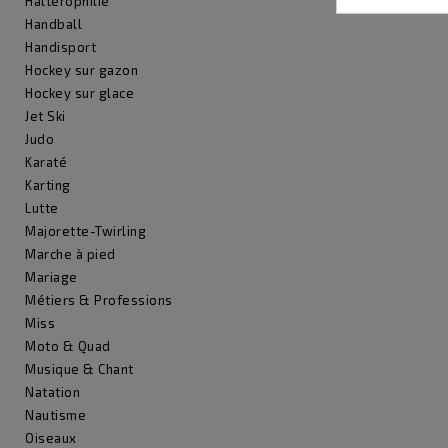
Haltérophilie
Handball
Handisport
Hockey sur gazon
Hockey sur glace
Jet Ski
Judo
Karaté
Karting
Lutte
Majorette-Twirling
Marche à pied
Mariage
Métiers & Professions
Miss
Moto & Quad
Musique & Chant
Natation
Nautisme
Oiseaux