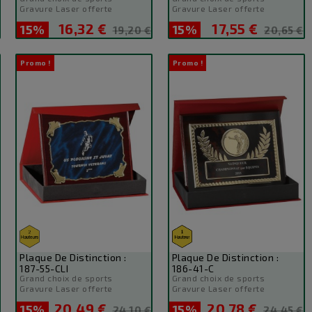
Gravure Laser offerte
Gravure Laser offerte
16,32 €
17,55 €
15%
Prix
Prix
15%
Prix
Prix
19,20 €
20,65 €
de
de
base
base
Promo !
Promo !
Plaque De Distinction :
Plaque De Distinction :
187-55-CLI
186-41-C
Grand choix de sports
Grand choix de sports
Gravure Laser offerte
Gravure Laser offerte
20,49 €
20,78 €
15%
Prix
Prix
15%
Prix
Prix
24,10 €
24,45 €