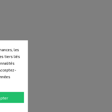
mances, les
s tiers liés
onnalités
 Acceptez-
onnées
pter