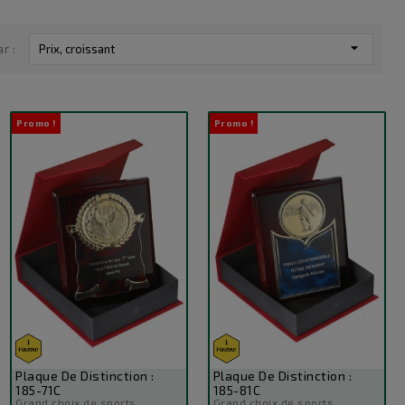

ar :
Prix, croissant
Promo !
Promo !
Plaque De Distinction :
Plaque De Distinction :
185-71C
185-81C
Grand choix de sports
Grand choix de sports