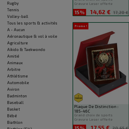
Rugby
Gravure Laser offerte
Tennis
14,62 €
15%
Prix
Prix
17,20 €
Volley-ball
de
Tous les sports & activités
base
Promo !
A - Aucun
Aéronautique & vol à voile
Agriculture
Aïkido & Taekwondo
Amitié
Animaux
Arbitre
Athlétisme
Automobile
Aviron
Badminton
Baseball
Plaque De Distinction :
Basket
185-46C
Grand choix de sports
Bébé
Gravure Laser offerte
Biathlon
17,55 €
15%
Prix
Prix
20,65 €