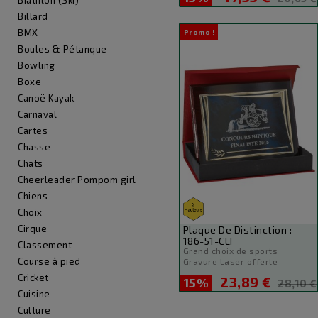
Biathlon (Ski)
de
Billard
base
BMX
Promo !
Boules & Pétanque
Bowling
Boxe
Canoë Kayak
Carnaval
Cartes
Chasse
Chats
Cheerleader Pompom girl
Chiens
Choix
Cirque
Plaque De Distinction :
186-51-CLI
Classement
Grand choix de sports
Course à pied
Gravure Laser offerte
Cricket
23,89 €
15%
Prix
Prix
28,10 €
Cuisine
de
Culture
base