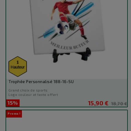
Trophée Personnalisé 188-16-SU
Grand choix de sports
Logo couleur et texte offert
15%
15,90 €
Prix
Prix
18,70 €
de
Promo !
base