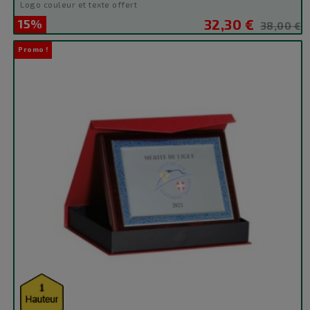
Logo couleur et texte offert
15%
32,30 €
Prix
Prix
38,00 €
de
Promo !
base