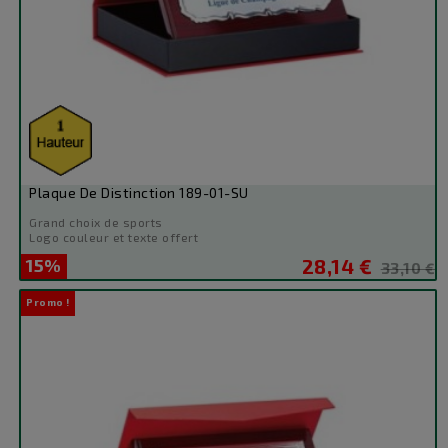
Plaque De Distinction 189-01-SU
Grand choix de sports
Logo couleur et texte offert
15%
28,14 €
Prix
Prix
33,10 €
de
Promo !
base