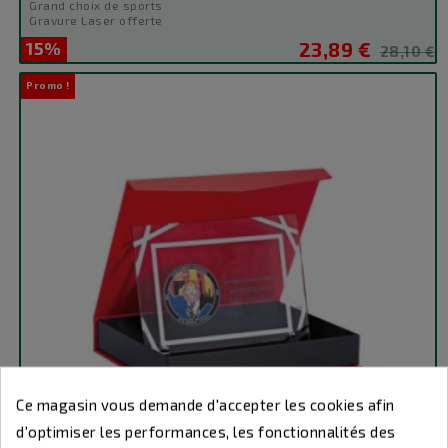
Grand choix de sports
Gravure Laser offerte
15%
23,89 €
Prix
Prix
28,10 €
de
Promo !
base
Ce magasin vous demande d'accepter les cookies afin
d'optimiser les performances, les fonctionnalités des