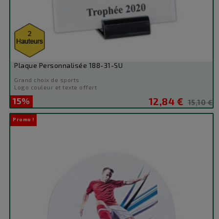
Plaque Personnalisée 188-31-SU
Grand choix de sports
Logo couleur et texte offert
15%
12,84 €
Prix
Prix
15,10 €
de
Promo !
base