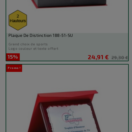
Plaque De Distinction 188-51-SU
Grand choix de sports
Logo couleur et texte offert
15%
24,91 €
Prix
Prix
29,30 €
de
Promo !
base