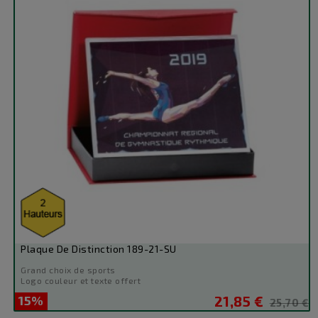
Plaque De Distinction 189-21-SU
Grand choix de sports
Logo couleur et texte offert
15%
21,85 €
Prix
Prix
25,70 €
de