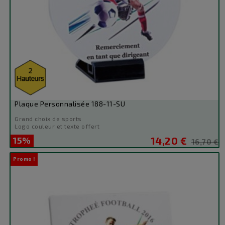
Plaque Personnalisée 188-11-SU
Grand choix de sports
Logo couleur et texte offert
15%
14,20 €
Prix
Prix
16,70 €
de
Promo !
base