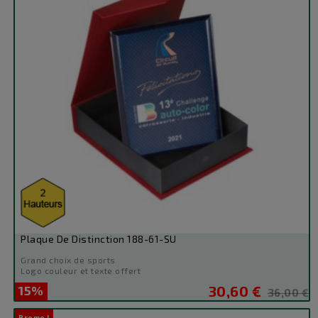
Plaque De Distinction 188-61-SU
Grand choix de sports
Logo couleur et texte offert
15%
30,60 €
Prix
Prix
36,00 €
de
Promo !