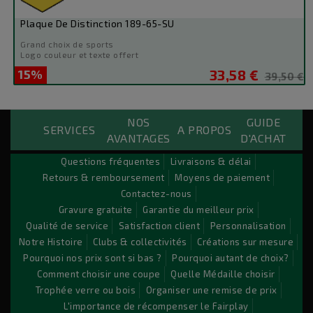
Plaque De Distinction 189-65-SU
Grand choix de sports
Logo couleur et texte offert
15%
33,58 €
Prix
Prix
39,50 €
de
base
NOS
GUIDE
Custom Payements Block
SERVICES
A PROPOS
AVANTAGES
D'ACHAT
Lorem ipsum dolor sit amet conse ctetu
Questions fréquentes
Livraisons & délai
Retours & remboursement
Moyens de paiement
Sit amet conse ctetur adipisicing elit, sed do eiusmod
Contactez-nous
tempor incididunt ut labore et dolore magna aliqua. Ut
Gravure gratuite
Garantie du meilleur prix
enim ad minim veniam, quis nostrud exercitation ullamco
Qualité de service
Satisfaction client
Personnalisation
laboris nisi ut aliquip ex ea commodo consequat. Duis aute
Notre Histoire
Clubs & collectivités
Créations sur mesure
irure dolor in reprehenderit.
Pourquoi nos prix sont si bas ?
Pourquoi autant de choix?
Comment choisir une coupe
Quelle Médaille choisir
Trophée verre ou bois
Organiser une remise de prix
© 2026 - Logiciel e-commerce par PrestaShop™
L'importance de récompenser le Fairplay