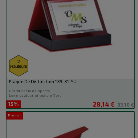
Plaque De Distinction 189-81-SU
Grand choix de sports
Logo couleur et texte offert
15%
28,14 €
Prix
Prix
33,10 €
de
Promo !
base