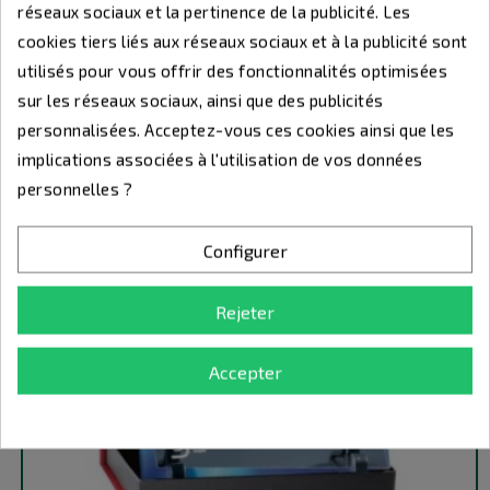
réseaux sociaux et la pertinence de la publicité. Les
cookies tiers liés aux réseaux sociaux et à la publicité sont
Plaque De Distinction 189-51-SU
utilisés pour vous offrir des fonctionnalités optimisées
Grand choix de sports
sur les réseaux sociaux, ainsi que des publicités
Logo couleur et texte offert
15%
24,65 €
personnalisées. Acceptez-vous ces cookies ainsi que les
Prix
Prix
29,00 €
de
implications associées à l'utilisation de vos données
Promo !
base
personnelles ?
Configurer
Rejeter
Accepter