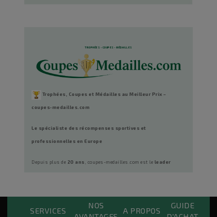
TROPHÉES - COUPES - MÉDAILLES
Trophées, Coupes et Médailles au Meilleur Prix –
coupes-medailles.com
Le spécialiste des récompenses sportives et
professionnelles en Europe
Depuis plus de
20 ans
, coupes-medailles.com est le
leader
européen des trophées, coupes sportives et médailles
personnalisées
. Clubs, associations, écoles, entreprises et
particuliers nous font confiance pour célébrer leurs victoires.
NOS
GUIDE
Custom Payements Block
SERVICES
A PROPOS
AVANTAGES
D'ACHAT