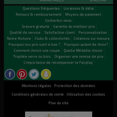
Lorem ipsum dolor sit amet conse ctetu
Nos avantages exclusifs
✅
Questions fréquentes
Livraisons & délai
Retours & remboursement
Moyens de paiement
Sit amet conse ctetur adipisicing elit, sed do eiusmod
Gravure laser OFFERTE
(jusqu’à 40 caractères) sur tous nos trophées et coup
Contactez-nous
tempor incididunt ut labore et dolore magna aliqua. Ut
De 15% à 80% de remise immédiate
sur tous les produits
Gravure gratuite
Garantie du meilleur prix
enim ad minim veniam, quis nostrud exercitation ullamco
Livraison gratuite dès 200 €
d’achat
Qualité de service
Satisfaction client
Personnalisation
laboris nisi ut aliquip ex ea commodo consequat. Duis aute
Expédition le jour même
pour toute commande avant midi
Notre Histoire
Clubs & collectivités
Créations sur mesure
irure dolor in reprehenderit.
Pourquoi nos prix sont si bas ?
Pourquoi autant de choix?
Comment choisir une coupe
Quelle Médaille choisir
Commandez dès aujourd’hui vos trophées pas chers et
Trophée verre ou bois
Organiser une remise de prix
recevez-les rapidement !
© 2026 - Logiciel e-commerce par PrestaShop™
L'importance de récompenser le Fairplay
Coupes sportives pas chères & modèles prestige
Découvrez la plus large sélection de
Mentions légales
Protection des données
coupes sportives
du marché
:
Conditions générales de vente
Utilisation des cookies
Plan du site
Coupes économiques pas chères
pour les petits budgets
Coupes classiques et coupes prestige
pour les grandes compétitions
Lots de coupes
pour encore plus d’économies