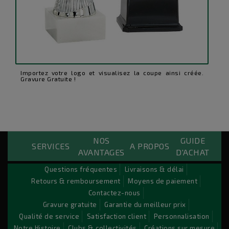
Importez votre logo et visualisez la coupe ainsi créée.
Gravure Gratuite !
NOS
GUIDE
Custom Payements Block
SERVICES
A PROPOS
AVANTAGES
D'ACHAT
Lorem ipsum dolor sit amet conse ctetu
Questions fréquentes
Livraisons & délai
Retours & remboursement
Moyens de paiement
Sit amet conse ctetur adipisicing elit, sed do eiusmod
Contactez-nous
tempor incididunt ut labore et dolore magna aliqua. Ut
Gravure gratuite
Garantie du meilleur prix
enim ad minim veniam, quis nostrud exercitation ullamco
Qualité de service
Satisfaction client
Personnalisation
laboris nisi ut aliquip ex ea commodo consequat. Duis aute
Notre Histoire
Clubs & collectivités
Créations sur mesure