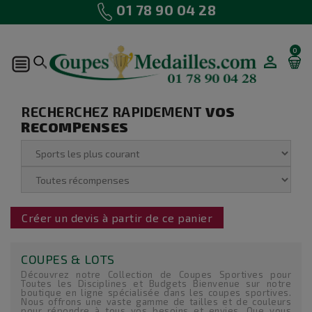
01 78 90 04 28
0
MON
COMPTE
RECHERCHEZ RAPIDEMENT
VOS
RECOMPENSES
Créer un devis à partir de ce panier
COUPES & LOTS
Découvrez notre Collection de Coupes Sportives pour
Toutes les Disciplines et Budgets Bienvenue sur notre
boutique en ligne spécialisée dans les coupes sportives.
Nous offrons une vaste gamme de tailles et de couleurs
pour répondre à tous vos besoins et envies. Que vous