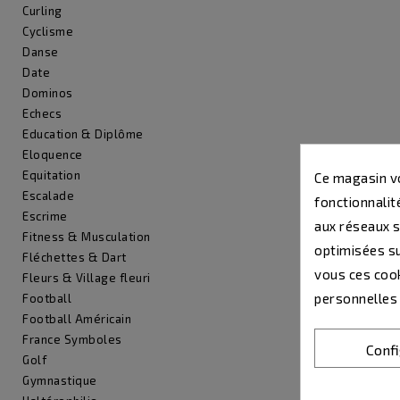
Curling
Cyclisme
Danse
Date
Dominos
Echecs
Education & Diplôme
Eloquence
Equitation
Ce magasin vo
Escalade
fonctionnalité
Escrime
aux réseaux so
Fitness & Musculation
optimisées su
Fléchettes & Dart
vous ces cook
Fleurs & Village fleuri
personnelles
Football
Football Américain
France Symboles
Conf
Golf
Gymnastique