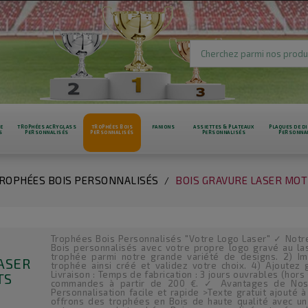
RE
TROPHÉES ACRYGLASS
TROPHÉES BOIS
FANIONS
ASSIETTES & PLATEAUX
PLAQUES DE DI
S
PERSONNALISÉS
PERSONNALISÉS
PERSONNALISÉS
PERSONNA
ROPHÉES BOIS PERSONNALISÉS
BOIS GRAVURE LASER MOT
Trophées Bois Personnalisés "Votre Logo Laser" ✓ Not
Bois personnalisés avec votre propre logo gravé au la
trophée parmi notre grande variété de designs. 2) Imp
ASER
trophée ainsi créé et validez votre choix. 4) Ajoutez
Livraison : Temps de fabrication : 3 jours ouvrables (hors
TS
commandes à partir de 200 €. ✓ Avantages de Nos 
Personnalisation facile et rapide >Texte gratuit ajout
offrons des trophées en Bois de haute qualité avec un