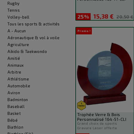
Rugby
Tennis
15,38 €
25%
Prix
Prix
20,50 €
Volley-ball
de
Tous les sports & activités
base
A - Aucun
Promo !
Aéronautique & vol à voile
Agriculture
Aïkido & Taekwondo
Amitié
Animaux
Arbitre
Athlétisme
Automobile
Aviron
Badminton
Baseball
Basket
Trophée Verre & Bois
Personnalisé 164-51-CLI
Bébé
Grand choix de sports
Biathlon
Gravure Laser offerte