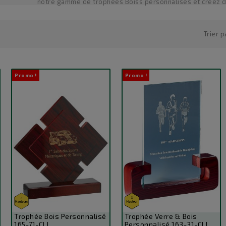
notre gamme de trophées Boiss personnalisés et créez d
Trier p
Promo !
Promo !
Trophée Bois Personnalisé
Trophée Verre & Bois
165-71-CLI
Personnalisé 163-31-CLI