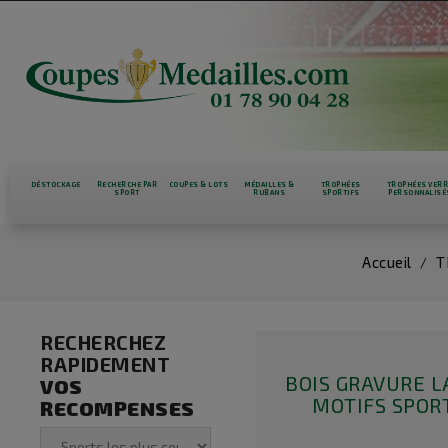
DÉSTOCKAGE
RECHERCHE PAR
COUPES & LOTS
MÉDAILLES &
TROPHÉES
TROPHÉES VER
SPORT
RUBANS
SPORTIFS
PERSONNALISÉ
Accueil
T
RECHERCHEZ
RAPIDEMENT
BOIS GRAVURE L
VOS
MOTIFS SPOR
RECOMPENSES