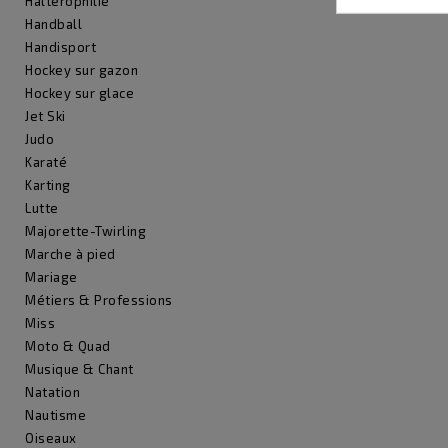
Haltérophilie
Handball
Handisport
Hockey sur gazon
Hockey sur glace
Jet Ski
Judo
Karaté
Karting
Lutte
Majorette-Twirling
Marche à pied
Mariage
Métiers & Professions
Miss
Moto & Quad
Musique & Chant
Natation
Nautisme
Oiseaux