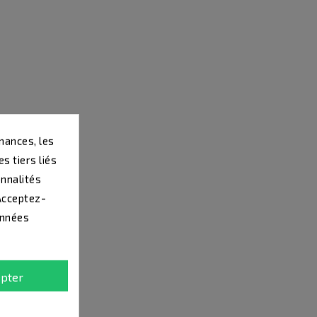
mances, les
s tiers liés
onnalités
 Acceptez-
onnées
pter