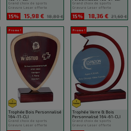
Grand choix de sports
Grand choix de sports
Gravure Laser offerte
Gravure Laser offerte
15,98 €
18,36 €
15%
Prix
Prix
15%
Prix
Prix
18,80 €
21,60 €
de
de
base
base
Promo !
Promo !
Trophée Bois Personnalisé
Trophée Verre & Bois
164-11-CLI
Personnalisé 164-61-CLI
Grand choix de sports
Grand choix de sports
Gravure Laser offerte
Gravure Laser offerte