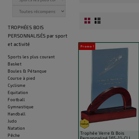
TROPHÉES BOIS
PERSONNALISÉS par sport
et activité
Promo !
Sports les plus courant
Basket
Boules & Pétanque
Course à pied
Cyclisme
Equitation
Football
Gymnastique
Handball
Judo
Natation
Trophée Verre & Bois
Pêche
Personnalisé 165-11-CLI