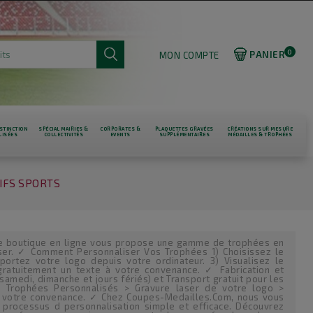
0
PANIER
MON COMPTE
STINCTION
SPÉCIAL MAIRIES &
CORPORATES &
PLAQUETTES GRAVÉES
CRÉATIONS SUR MESURE
LISÉES
COLLECTIVITÉS
EVENTS
SUPPLÉMENTAIRES
MÉDAILLES & TROPHÉES
IFS SPORTS
re boutique en ligne vous propose une gamme de trophées en
ser. ✓ Comment Personnaliser Vos Trophées 1) Choisissez le
ortez votre logo depuis votre ordinateur. 3) Visualisez le
 gratuitement un texte à votre convenance. ✓ Fabrication et
 samedi, dimanche et jours fériés) et Transport gratuit pour les
Trophées Personnalisés > Gravure laser de votre logo >
é à votre convenance. ✓ Chez Coupes-Medailles.Com, nous vous
 processus d personnalisation simple et efficace. Découvrez