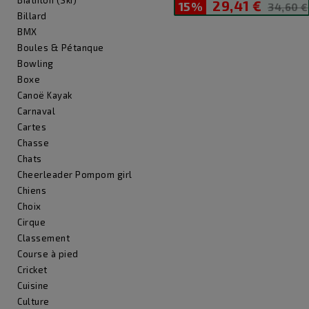
Biathlon (Ski)
29,41 €
15%
Prix
Prix
34,60 €
Billard
de
BMX
base
Boules & Pétanque
Bowling
Boxe
Canoë Kayak
Carnaval
Cartes
Chasse
Chats
Cheerleader Pompom girl
Chiens
Choix
Cirque
Classement
Course à pied
Cricket
Cuisine
Culture