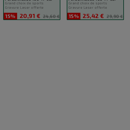
Grand choix de sports
Grand choix de sports
Gravure Laser offerte
Gravure Laser offerte
20,91 €
25,42 €
15%
Prix
Prix
15%
Prix
Prix
24,60 €
29,90 €
de
de
base
base