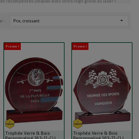
es récompenses uniques avec votre logo gravé au laser !

ar :
Prix, croissant
Promo !
Promo !
Trophée Verre & Bois
Trophée Verre & Bois
Personnalisé 163-11-CLI
Personnalisé 163-71-CLI