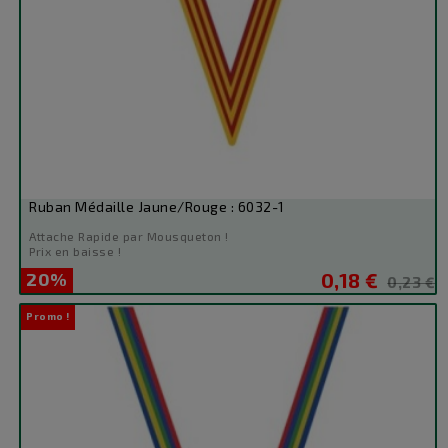
Ruban Médaille Jaune/Rouge : 6032-1
Attache Rapide par Mousqueton !
Prix en baisse !
20%
0,18 €
Prix
Prix
0,23 €
de
Promo !
base