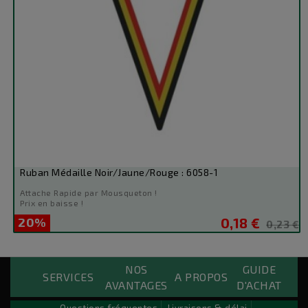
Ruban Médaille Noir/Jaune/Rouge : 6058-1
Attache Rapide par Mousqueton !
Prix en baisse !
20%
0,18 €
Prix
Prix
0,23 €
de
base
NOS
GUIDE
Custom Payements Block
SERVICES
A PROPOS
AVANTAGES
D'ACHAT
Lorem ipsum dolor sit amet conse ctetu