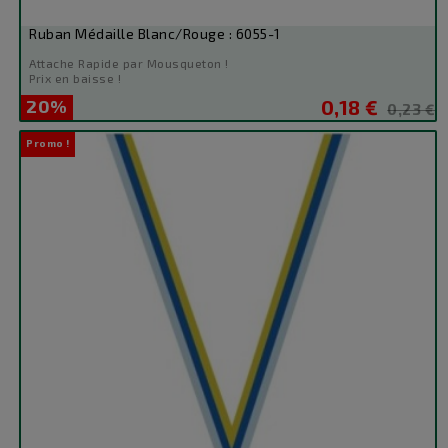
Ruban Médaille Blanc/Rouge : 6055-1
Attache Rapide par Mousqueton !
Prix en baisse !
20%
0,18 €
Prix
Prix
0,23 €
de
Promo !
base