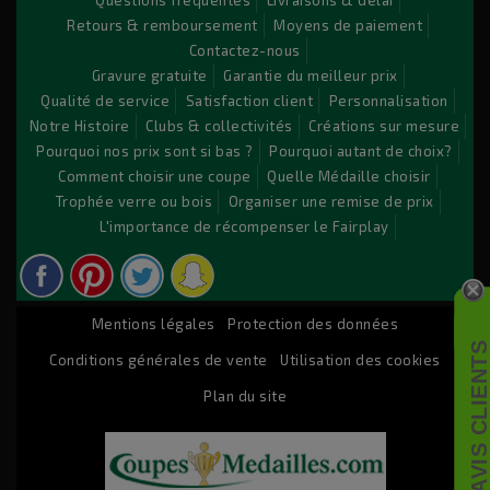
Questions fréquentes
Livraisons & délai
Retours & remboursement
Moyens de paiement
Sit amet conse ctetur adipisicing elit, sed do eiusmod
Contactez-nous
tempor incididunt ut labore et dolore magna aliqua. Ut
Gravure gratuite
Garantie du meilleur prix
enim ad minim veniam, quis nostrud exercitation ullamco
Qualité de service
Satisfaction client
Personnalisation
laboris nisi ut aliquip ex ea commodo consequat. Duis aute
Notre Histoire
Clubs & collectivités
Créations sur mesure
irure dolor in reprehenderit.
Pourquoi nos prix sont si bas ?
Pourquoi autant de choix?
Comment choisir une coupe
Quelle Médaille choisir
Trophée verre ou bois
Organiser une remise de prix
© 2026 - Logiciel e-commerce par PrestaShop™
L'importance de récompenser le Fairplay
Mentions légales
Protection des données
AVIS CLIENT
Conditions générales de vente
Utilisation des cookies
Plan du site