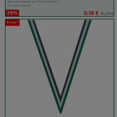
Attache Rapide par Mousqueton !
Prix en baisse !
20%
0,18 €
Prix
Prix
0,23 €
de
Promo !
base