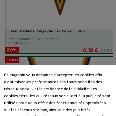
Ruban Médaille Rouge/Jaune/Rouge : 6048-1
Attache Rapide par Mousqueton !
Prix en baisse !
20%
0,18 €
Prix
Prix
0,23 €
de
Promo !
base
Ce magasin vous demande d'accepter les cookies afin
d'optimiser les performances, les fonctionnalités des
réseaux sociaux et la pertinence de la publicité. Les
cookies tiers liés aux réseaux sociaux et à la publicité sont
utilisés pour vous offrir des fonctionnalités optimisées
sur les réseaux sociaux, ainsi que des publicités