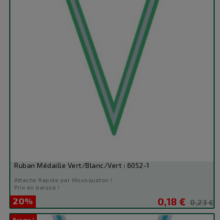
Ruban Médaille Vert/Blanc/Vert : 6052-1
Attache Rapide par Mousqueton !
Prix en baisse !
20%
0,18 €
Prix
Prix
0,23 €
de
Promo !