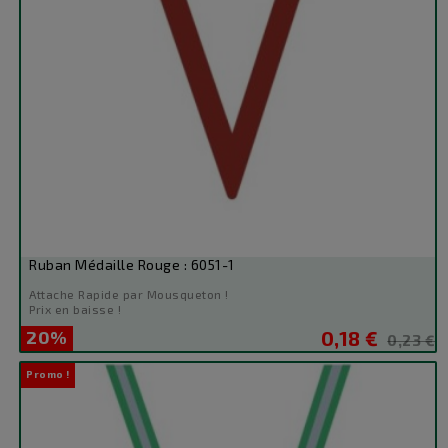
Ruban Médaille Rouge : 6051-1
Attache Rapide par Mousqueton !
Prix en baisse !
20%
0,18 €
Prix
Prix
0,23 €
de
Promo !
base