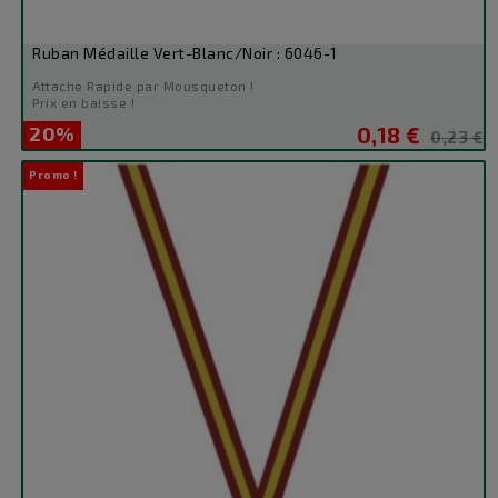
Ruban Médaille Vert-Blanc/Noir : 6046-1
Attache Rapide par Mousqueton !
Prix en baisse !
20%
0,18 €
Prix
Prix
0,23 €
de
Promo !
base