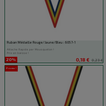
Ruban Médaille Rouge/Jaune/Bleu : 6057-1
Attache Rapide par Mousqueton !
Prix en baisse !
20%
0,18 €
Prix
Prix
0,23 €
de
Promo !
base