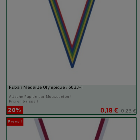
Ruban Médaille Olympique : 6033-1
Attache Rapide par Mousqueton !
Prix en baisse !
20%
0,18 €
Prix
Prix
0,23 €
de
Promo !
base