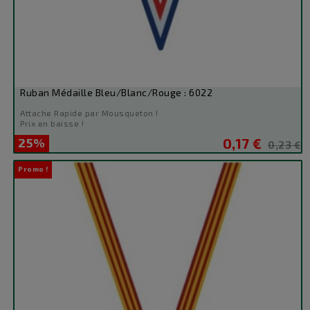
Ruban Médaille Bleu/Blanc/Rouge : 6022
Attache Rapide par Mousqueton !
Prix en baisse !
25%
0,17 €
Prix
Prix
0,23 €
de
Promo !
base