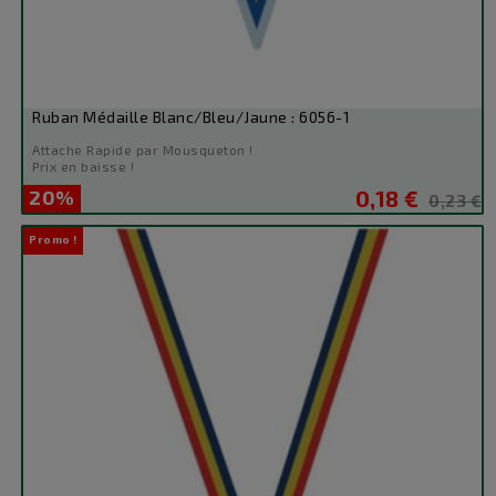
Ruban Médaille Blanc/Bleu/Jaune : 6056-1
Attache Rapide par Mousqueton !
Prix en baisse !
20%
0,18 €
Prix
Prix
0,23 €
de
Promo !
base