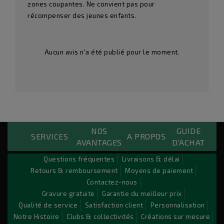
zones coupantes. Ne convient pas pour
récompenser des jeunes enfants.
Aucun avis n'a été publié pour le moment.
NOS
GUIDE
Custom Payements Block
SERVICES
A PROPOS
AVANTAGES
D'ACHAT
Lorem ipsum dolor sit amet conse ctetu
Questions fréquentes
Livraisons & délai
Retours & remboursement
Moyens de paiement
Sit amet conse ctetur adipisicing elit, sed do eiusmod
Contactez-nous
tempor incididunt ut labore et dolore magna aliqua. Ut
Gravure gratuite
Garantie du meilleur prix
enim ad minim veniam, quis nostrud exercitation ullamco
Qualité de service
Satisfaction client
Personnalisation
laboris nisi ut aliquip ex ea commodo consequat. Duis aute
Notre Histoire
Clubs & collectivités
Créations sur mesure