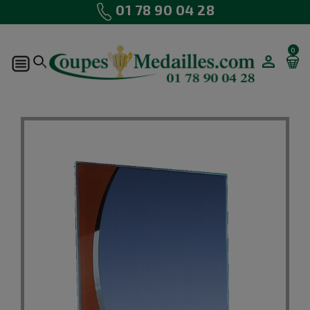
01 78 90 04 28
0
MON
COMPTE
Promo !