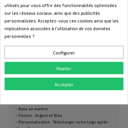
utilisés pour vous offrir des fonctionnalités optimisées
sur les réseaux sociaux, ainsi que des publicités
ÉTAPE 2 :
ACTIVITÉ
personnalisées. Acceptez-vous ces cookies ainsi que les
implications associées à l'utilisation de vos données
personnelles ?
DESCRIPTION
Configurer
DÉTAILS DU PRODUIT
Rejeter
COUPE - 5 Hauteurs : 35cm - 38cm - 42cm - 45cm -
Accepter
49cm -
- Coupelle et Couvercle en métal
- Pied & Inter : ABS métallisé
- Base en marbre
- Finition : Argent et Bleu
- Personnalisation : Télécharger votre Logo après