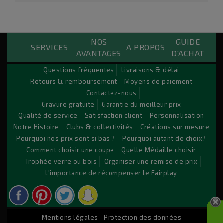
NOS
GUIDE
Custom Payements Block
SERVICES
A PROPOS
AVANTAGES
D'ACHAT
Lorem ipsum dolor sit amet conse ctetu
Questions fréquentes
Livraisons & délai
Retours & remboursement
Moyens de paiement
Sit amet conse ctetur adipisicing elit, sed do eiusmod
Contactez-nous
tempor incididunt ut labore et dolore magna aliqua. Ut
Gravure gratuite
Garantie du meilleur prix
enim ad minim veniam, quis nostrud exercitation ullamco
Qualité de service
Satisfaction client
Personnalisation
laboris nisi ut aliquip ex ea commodo consequat. Duis aute
Notre Histoire
Clubs & collectivités
Créations sur mesure
irure dolor in reprehenderit.
Pourquoi nos prix sont si bas ?
Pourquoi autant de choix?
Comment choisir une coupe
Quelle Médaille choisir
Trophée verre ou bois
Organiser une remise de prix
© 2026 - Logiciel e-commerce par PrestaShop™
L'importance de récompenser le Fairplay
Mentions légales
Protection des données