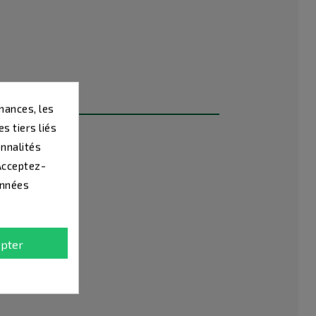
mances, les
s tiers liés
onnalités
 Acceptez-
onnées
pter