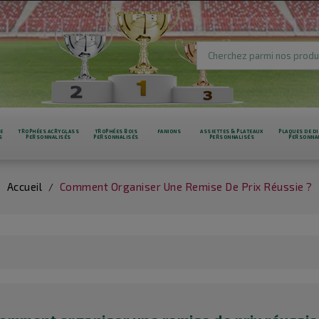
RE
TROPHÉES ACRYGLASS
TROPHÉES BOIS
FANIONS
ASSIETTES & PLATEAUX
PLAQUES DE DI
S
PERSONNALISÉS
PERSONNALISÉS
PERSONNALISÉS
PERSONNA
Accueil
Comment Organiser Une Remise De Prix Réussie ?