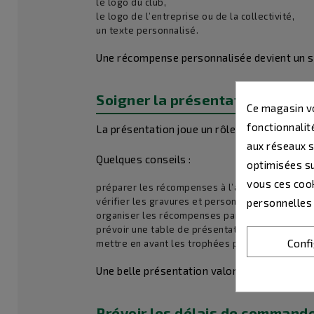
le logo du club,
le logo de l’entreprise ou de la collectivité,
un texte personnalisé.
Une récompense personnalisée devient un sou
Soigner la présentation des r
Ce magasin vo
fonctionnalité
La présentation joue un rôle important dans 
aux réseaux so
Quelques conseils :
optimisées su
vous ces cook
préparer les récompenses à l’avance,
vérifier les gravures et personnalisations,
personnelles
organiser les récompenses par catégorie,
prévoir une table de présentation propre et val
Conf
mettre en avant les trophées principaux.
Une belle présentation valorise davantage l
Prévoir les délais de command