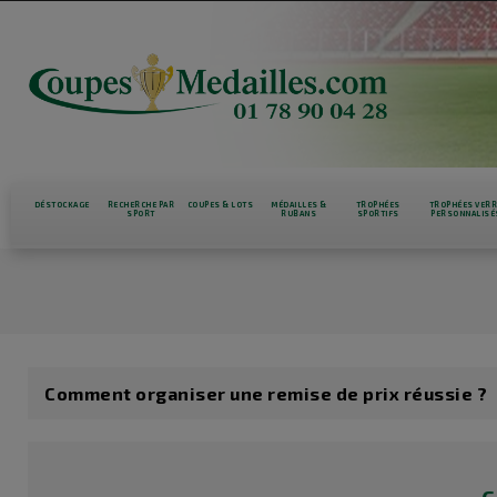
DÉSTOCKAGE
RECHERCHE PAR
COUPES & LOTS
MÉDAILLES &
TROPHÉES
TROPHÉES VER
SPORT
RUBANS
SPORTIFS
PERSONNALISÉ
Comment organiser une remise de prix réussie ?