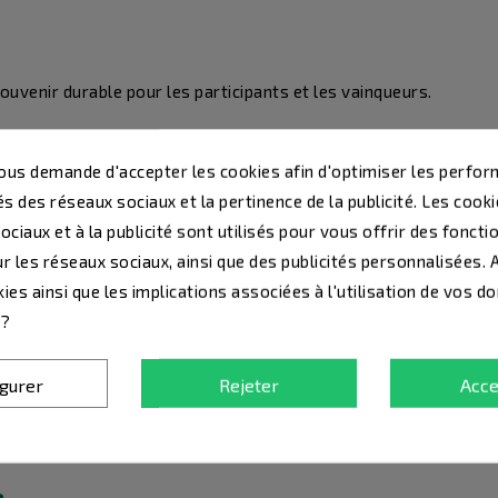
venir durable pour les participants et les vainqueurs.
écompenses
us demande d'accepter les cookies afin d'optimiser les perfor
s des réseaux sociaux et la pertinence de la publicité. Les cookie
l’impact visuel de la cérémonie.
ciaux et à la publicité sont utilisés pour vous offrir des foncti
r les réseaux sociaux, ainsi que des publicités personnalisées.
ies ainsi que les implications associées à l'utilisation de vos d
 ?
orisante,
igurer
Rejeter
Acce
es récompenses et les participants.
e