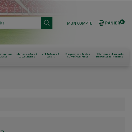
0
PANIER
MON COMPTE
STINCTION
SPÉCIAL MAIRIES &
CORPORATES &
PLAQUETTES GRAVÉES
CRÉATIONS SUR MESURE
LISÉES
COLLECTIVITÉS
EVENTS
SUPPLÉMENTAIRES
MÉDAILLES & TROPHÉES