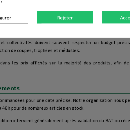
 ?
selon le type de personnalisation demandé.
igurer
Rejeter
Acce
 commandes en volume
et collectivités doivent souvent respecter un budget préci
ction de coupes, trophées et médailles.
ns les prix affichés sur la majorité des produits, afin de 
nements
ommandées pour une date précise. Notre organisation nous pe
 48h pour de nombreux articles en stock.
ition intervient généralement après validation du BAT ou réce