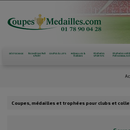
DÉSTOCKAGE
RECHERCHE PAR
COUPES & LOTS
MÉDAILLES &
TROPHÉES
TROPHÉES VER
SPORT
RUBANS
SPORTIFS
PERSONNALISÉ
Ac
Coupes, médailles et trophées pour clubs et colle