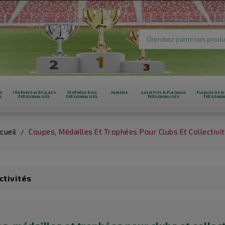
RE
TROPHÉES ACRYGLASS
TROPHÉES BOIS
FANIONS
ASSIETTES & PLATEAUX
PLAQUES DE DI
S
PERSONNALISÉS
PERSONNALISÉS
PERSONNALISÉS
PERSONNA
cueil
Coupes, Médailles Et Trophées Pour Clubs Et Collectivi
ctivités