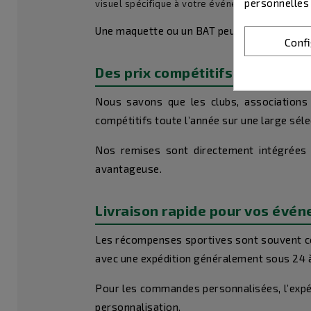
personnelles
visuel spécifique à votre événement.
Une maquette ou un BAT peut être proposé 
Conf
Des prix compétitifs pour les
Nous savons que les clubs, associations 
compétitifs toute l’année sur une large séle
Nos remises sont directement intégrées da
avantageuse.
Livraison rapide pour vos évé
Les récompenses sportives sont souvent c
avec une expédition généralement sous 24 à
Pour les commandes personnalisées, l’expéd
personnalisation.