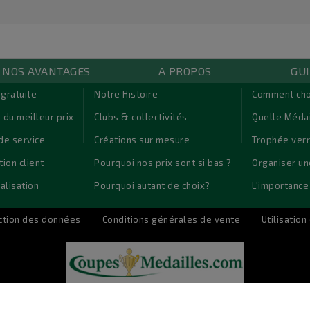
NOS AVANTAGES
A PROPOS
GUI
 gratuite
Notre Histoire
Comment cho
 du meilleur prix
Clubs & collectivités
Quelle Médai
Sit amet conse ctetur adipisici
de service
Créations sur mesure
Trophée verr
magna aliqua. Ut enim ad mi
tion client
Pourquoi nos prix sont si bas ?
Organiser un
aliquip ex e
alisation
Pourquoi autant de choix?
L'importance
ction des données
Conditions générales de vente
Utilisatio
m la boutique en ligne pour les clubs de sports, les administrations