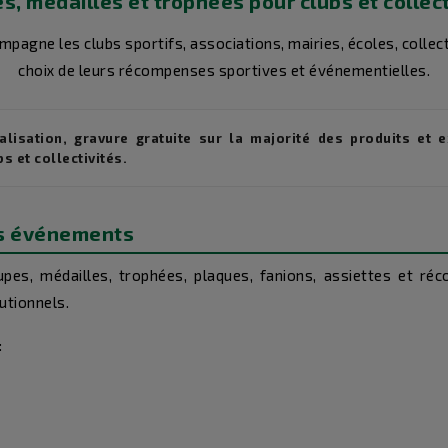
s, médailles et trophées pour clubs et collect
gne les clubs sportifs, associations, mairies, écoles, collect
choix de leurs récompenses sportives et événementielles.
nalisation, gravure gratuite sur la majorité des produits et
 et collectivités.
os événements
s, médailles, trophées, plaques, fanions, assiettes et ré
utionnels.
: