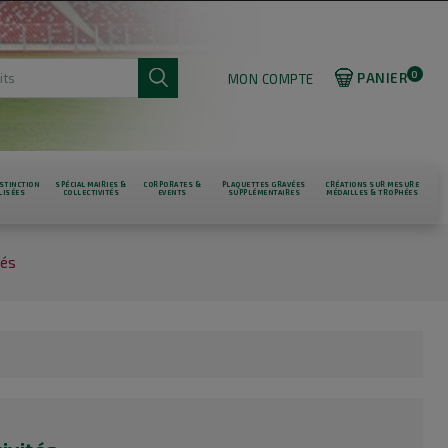
0
PANIER
MON COMPTE
STINCTION
SPÉCIAL MAIRIES &
CORPORATES &
PLAQUETTES GRAVÉES
CRÉATIONS SUR MESURE
LISÉES
COLLECTIVITÉS
EVENTS
SUPPLÉMENTAIRES
MÉDAILLES & TROPHÉES
tés