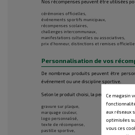
Nos récompenses peuvent être utilisées pou
cérémonies officielles,
événements sportifs municipaux,
récompenses scolaires,
challenges intercommunaux,
manifestations culturelles ou associatives,
prix d’honneur, distinctions et remises officielle
Personnalisation de vos réco
De nombreux produits peuvent être personn
événement ou une discipline sportive.
Selon le produit choisi, la personnalisation p
Ce magasin vo
fonctionnalité
gravure sur plaque,
aux réseaux so
marquage couleur,
logo personnalisé,
optimisées su
texte de récompense,
vous ces cook
pastille sportive,