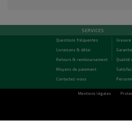
SERVICES
© 2026 - Logiciel e-commerce par PrestaShop™
Questions fréquentes
Gravure
Livraisons & délai
Garantie
Retours & remboursement
Qualité 
Moyens de paiement
Satisfac
Contactez-nous
Personn
Mentions légales
Prote
coupes-medailles.co