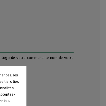
 le logo de votre commune, le nom de votre
mances, les
s tiers liés
onnalités
 Acceptez-
onnées