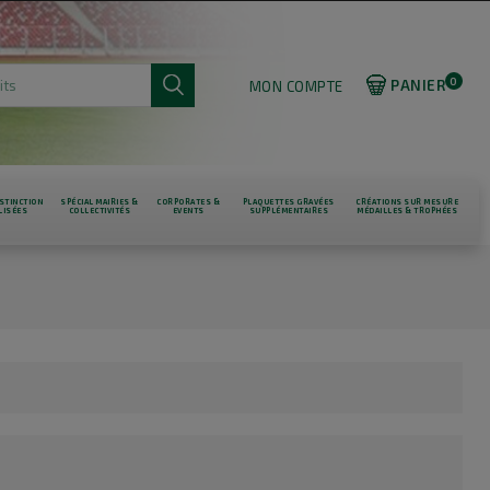
0
PANIER
MON COMPTE
STINCTION
SPÉCIAL MAIRIES &
CORPORATES &
PLAQUETTES GRAVÉES
CRÉATIONS SUR MESURE
LISÉES
COLLECTIVITÉS
EVENTS
SUPPLÉMENTAIRES
MÉDAILLES & TROPHÉES