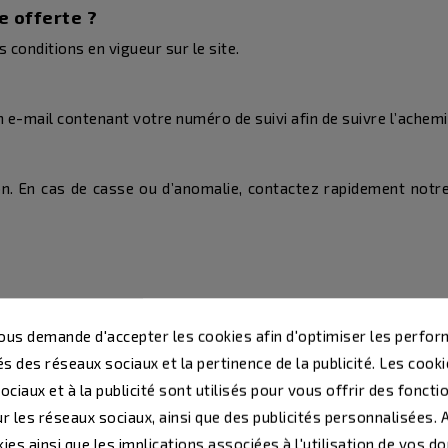
e offerte ?
s conditions en vigueur sur le site.
 e-mail contenant votre numéro de suivi afin de suivre l’achem
ion. En cas de casse ou d’anomalie, contactez rapidement notre
us demande d'accepter les cookies afin d'optimiser les perfor
 et trophées dans la limite du nombre de caractères indiqué sur 
s des réseaux sociaux et la pertinence de la publicité. Les cookie
ciaux et à la publicité sont utilisés pour vous offrir des foncti
phées ?
r les réseaux sociaux, ainsi que des publicités personnalisées.
ec le texte de votre choix, le logo de votre club, le logo de
ies ainsi que les implications associées à l'utilisation de vos d