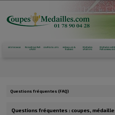
DÉSTOCKAGE
RECHERCHE PAR
COUPES & LOTS
MÉDAILLES &
TROPHÉES
TROPHÉES VER
SPORT
RUBANS
SPORTIFS
PERSONNALISÉ
Questions fréquentes (FAQ)
Questions fréquentes : coupes, médaille