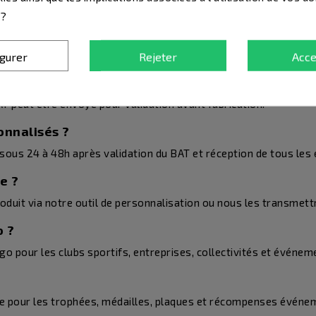
 ?
on entreprise ?
iation, entreprise ou événement sur de nombreux produits person
igurer
Rejeter
Acce
on ?
T peut être envoyé pour validation avant fabrication.
onnalisés ?
ous 24 à 48h après validation du BAT et réception de tous les 
e ?
produit via notre outil de personnalisation ou nous les transme
o ?
o pour les clubs sportifs, entreprises, collectivités et événem
 pour les trophées, médailles, plaques et récompenses événem