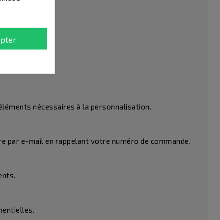
nalisables.
pter
éléments nécessaires à la personnalisation.
ttre par e-mail en rappelant votre numéro de commande.
ents.
entielles.