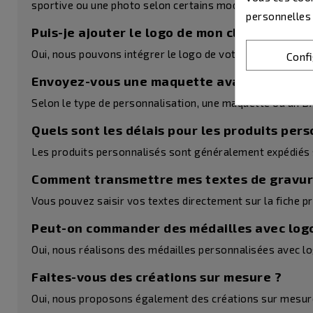
sportive ou une photo selon certains modèles.
personnelles
Puis-je ajouter le logo de mon club ou de m
Oui, nous pouvons intégrer le logo de votre club, assoc
Conf
Envoyez-vous une maquette avant fabricati
Selon le type de personnalisation, une maquette ou un BA
Quels sont les délais pour les produits pers
Les produits personnalisés sont généralement expédiés s
Comment transmettre mes textes de gravur
Vous pouvez saisir vos textes directement sur la fiche 
Peut-on commander des médailles avec log
Oui, nous réalisons des médailles personnalisées avec log
Faites-vous des créations sur mesure ?
Oui, nous proposons également des créations sur mesure