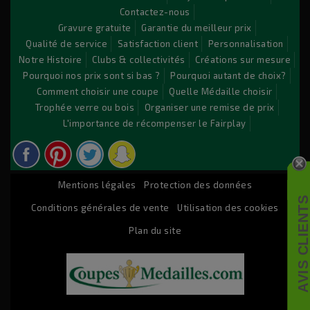
Contactez-nous
tempor incididunt ut labore et dolore magna aliqua. Ut
Gravure gratuite
Garantie du meilleur prix
enim ad minim veniam, quis nostrud exercitation ullamco
Qualité de service
Satisfaction client
Personnalisation
laboris nisi ut aliquip ex ea commodo consequat. Duis aute
Notre Histoire
Clubs & collectivités
Créations sur mesure
irure dolor in reprehenderit.
Pourquoi nos prix sont si bas ?
Pourquoi autant de choix?
Comment choisir une coupe
Quelle Médaille choisir
Trophée verre ou bois
Organiser une remise de prix
© 2026 - Logiciel e-commerce par PrestaShop™
L'importance de récompenser le Fairplay
Mentions légales
Protection des données
AVIS CLIENT
Conditions générales de vente
Utilisation des cookies
Plan du site