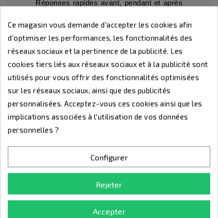
Réponses rapides avant, pendant et après
votre commande.
Ce magasin vous demande d'accepter les cookies afin
d'optimiser les performances, les fonctionnalités des
réseaux sociaux et la pertinence de la publicité. Les
Suivi
cookies tiers liés aux réseaux sociaux et à la publicité sont
Amélioration continue grâce à l’analyse de
utilisés pour vous offrir des fonctionnalités optimisées
vos retours.
sur les réseaux sociaux, ainsi que des publicités
personnalisées. Acceptez-vous ces cookies ainsi que les
implications associées à l'utilisation de vos données
Simplicité
personnelles ?
Navigation claire
Commande rapide
Service client disponible
Configurer
Rejeter
Pourquoi nous faire
confiance ?
Accepter
Plus de 40 ans d’expérience