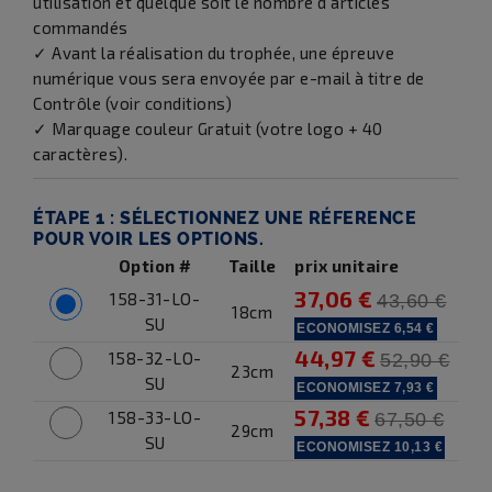
utilisation et quelque soit le nombre d'articles
commandés
✓ Avant la réalisation du trophée, une épreuve
numérique vous sera envoyée par e-mail à titre de
Contrôle (voir conditions)
✓ Marquage couleur Gratuit (votre logo + 40
caractères).
ÉTAPE 1 :
SÉLECTIONNEZ UNE RÉFERENCE
POUR VOIR LES OPTIONS.
Option #
Taille
prix unitaire
37,06 €
158-31-LO-
43,60 €
18cm
SU
ECONOMISEZ
6,54 €
44,97 €
158-32-LO-
52,90 €
23cm
SU
ECONOMISEZ
7,93 €
57,38 €
158-33-LO-
67,50 €
29cm
SU
ECONOMISEZ
10,13 €