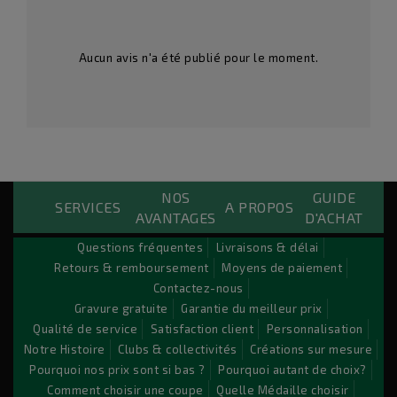
Aucun avis n'a été publié pour le moment.
NOS
GUIDE
Custom Payements Block
SERVICES
A PROPOS
AVANTAGES
D'ACHAT
Lorem ipsum dolor sit amet conse ctetu
Questions fréquentes
Livraisons & délai
Retours & remboursement
Moyens de paiement
Sit amet conse ctetur adipisicing elit, sed do eiusmod
Contactez-nous
tempor incididunt ut labore et dolore magna aliqua. Ut
Gravure gratuite
Garantie du meilleur prix
enim ad minim veniam, quis nostrud exercitation ullamco
Qualité de service
Satisfaction client
Personnalisation
laboris nisi ut aliquip ex ea commodo consequat. Duis aute
Notre Histoire
Clubs & collectivités
Créations sur mesure
irure dolor in reprehenderit.
Pourquoi nos prix sont si bas ?
Pourquoi autant de choix?
Comment choisir une coupe
Quelle Médaille choisir