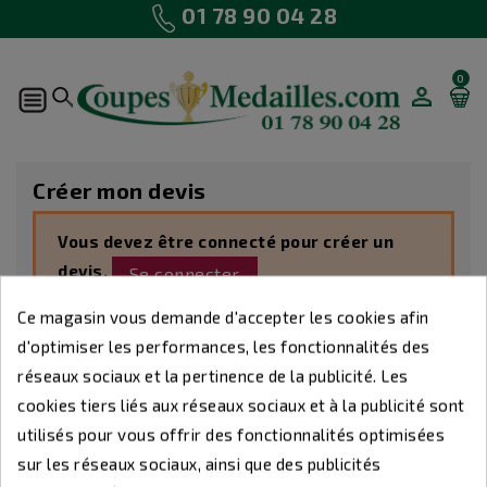
01 78 90 04 28
0
MON
COMPTE
Créer mon devis
Vous devez être connecté pour créer un
devis.
Se connecter
Ce magasin vous demande d'accepter les cookies afin
d'optimiser les performances, les fonctionnalités des
réseaux sociaux et la pertinence de la publicité. Les
cookies tiers liés aux réseaux sociaux et à la publicité sont
NOS
GUIDE
utilisés pour vous offrir des fonctionnalités optimisées
Custom Payements Block
SERVICES
A PROPOS
AVANTAGES
D'ACHAT
sur les réseaux sociaux, ainsi que des publicités
Lorem ipsum dolor sit amet conse ctetu