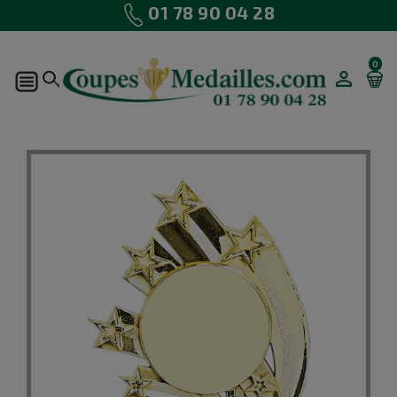
01 78 90 04 28
0
¡En Oferta!
15%