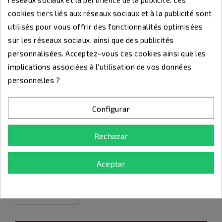
la première utilisation quelque soit le nombre
d'articles commandés.
cookies tiers liés aux réseaux sociaux et à la publicité sont
✓ Avant la réalisation du trophée, une épreuve
utilisés pour vous offrir des fonctionnalités optimisées
numérique vous sera envoyée par e-mail à titre de
sur les réseaux sociaux, ainsi que des publicités
contrôle.
personnalisées. Acceptez-vous ces cookies ainsi que les
✓ Gravure gratuite sur plaque rigide collée par nos
implications associées à l'utilisation de vos données
soins (40 caractères inclues)
personnelles ?
STEP 1 :
SELECT AN ITEM TO VIEW YOUR
OPTIONS.
Configurar
Item #
Size
Unit price
4,08 €
4,80 €
Rechazar
134-11
20cm
SAVE
0,72 €
Aceptar
STEP 2 :
ACTIVITÉ