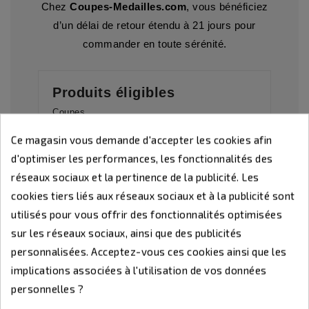
Chez
Coupes-Medailles.com
, vous bénéficiez
d’un délai de retour étendu à 21 jours pour
commander en toute sérénité.
Produits éligibles
Coupes
Trophées
Ce magasin vous demande d'accepter les cookies afin
Médailles avec gravure sur plaque
Accessoires (rubans, écrins…)
d'optimiser les performances, les fonctionnalités des
réseaux sociaux et la pertinence de la publicité. Les
cookies tiers liés aux réseaux sociaux et à la publicité sont
Produits non éligibles
utilisés pour vous offrir des fonctionnalités optimisées
Gravure dans la matière (verre, bois, plexiglas)
sur les réseaux sociaux, ainsi que des publicités
Assiettes et plateaux gravés
personnalisées. Acceptez-vous ces cookies ainsi que les
Plaques de distinction gravées
implications associées à l'utilisation de vos données
Exception : en cas d’erreur de notre part,
personnelles ?
échange ou remboursement gratuit.